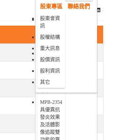
劑-肝細胞
股東專區
聯絡我們
癌新藥
股東會資
MPB-1734
訊
新劑型抗
下載
癌藥物新
股權結構
藥
重大訊息
MPB-2043
股價資訊
磁振造影
診斷用之
股利資訊
顯影劑-淋
其它
巴結分期
新藥
MPB-2354
具優異抗
發炎效果
及活體影
像追蹤雙
功能的異