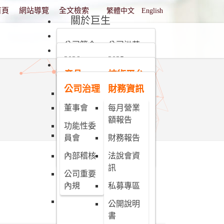
選擇你的語言
首頁
網站導覽
全文檢索
繁體中文
English
關於巨生
新聞動態
公司簡介
公司沿革
產品與技術平台
2026
2025
未來願景
投資人專區
組織架構
產品
技術平台
2024
2023
團隊介紹
利害關係
公司治理
財務資訊
人專區
現階段產
奈米微粒
2022
2021
品開發進
技術平台
董事會
每月營業
人才招募
2020
2019
度
額報告
奈米微胞
功能性委
2018
2017
MPB-1514
技術平台
員會
財務報告
缺鐵性貧
2016
2015
內部稽核
法說會資
血治療之
訊
針劑型鐵
公司重要
劑新藥
內規
私募專區
MPB-1523
公開說明
MRI 顯影
書