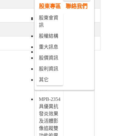
劑-肝細胞
股東專區
聯絡我們
癌新藥
股東會資
MPB-1734
訊
新劑型抗
癌藥物新
股權結構
藥
重大訊息
MPB-2043
股價資訊
磁振造影
診斷用之
股利資訊
顯影劑-淋
其它
巴結分期
新藥
MPB-2354
具優異抗
發炎效果
及活體影
像追蹤雙
功能的異