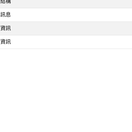
權結構
大訊息
價資訊
利資訊