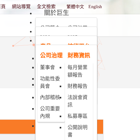
選擇你的語言
首頁
網站導覽
全文檢索
繁體中文
English
關於巨生
新聞動態
公司簡介
公司沿革
產品與技術平台
2026
2025
未來願景
投資人專區
組織架構
產品
技術平台
2024
2023
團隊介紹
利害關係
公司治理
財務資訊
人專區
現階段產
奈米微粒
2022
2021
品開發進
技術平台
董事會
每月營業
人才招募
2020
2019
度
額報告
奈米微胞
功能性委
2018
2017
MPB-1514
技術平台
員會
財務報告
缺鐵性貧
2016
2015
內部稽核
法說會資
血治療之
訊
針劑型鐵
公司重要
劑新藥
內規
私募專區
MPB-1523
公開說明
MRI 顯影
書