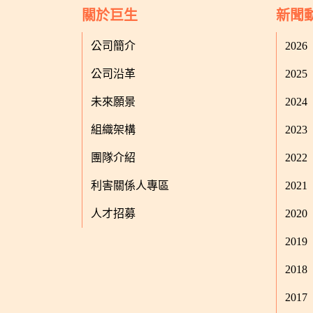
關於巨生
新聞
公司簡介
2026
公司沿革
2025
未來願景
2024
組織架構
2023
團隊介紹
2022
利害關係人專區
2021
人才招募
2020
2019
2018
2017