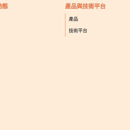
動態
產品與技術平台
產品
技術平台