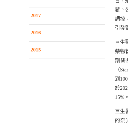
台，
發。
2017
調控
引發
2016
巨生
2015
藥物
劑研討
（St
到1
於20
15%
巨生
的奈