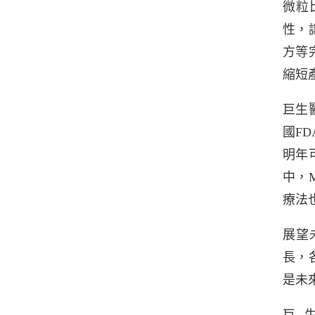
微粒
性，
方等
縮短
巨生
國F
明年
中，
療法
展望
長，
是未