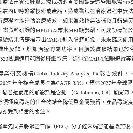
R-T療法在實體腫瘤治療成功的首要關鍵是這些細胞需有
胞體內即時追蹤技術或產品，造成醫師在治療過程中無
有療程才能評估治療成效，如果無效也無法補救且錯過
化鐵微粒研發的MPB1523奈米MRI顯影劑，可成功標記
實驗結果清楚標示出CAR-T進入腦瘤影像，未來臨床使
做出反饋，增加治療的成功率。目前該實驗結果已於今
B1523檢測適用範圍從肝細胞癌，延伸至CAR-T細胞追
業研究機構Global Industry Analysts, Inc
1~2027 年年複合成長率為CAGR 3.9%，預估2027年全
最普遍使用的顯影劑是含釓 （Gadolinium, Gd）
必須極度穩定的化合物結合降低重金屬殘留，產品穩定
慮亦受到相當的關注。
醫率先同業將聚乙二醇（PEG）分子經末端官能基改質後