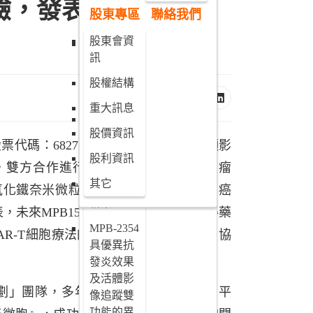
劑-肝細胞
驗，發表於WMIC大
股東專區
聯絡我們
癌新藥
股東會資
MPB-1734
訊
新劑型抗
癌藥物新
股權結構
藥
重大訊息
MPB-2043
股價資訊
磁振造影
代碼：6827）自主研發的奈米MRI顯影
診斷用之
股利資訊
團隊採用，雙方合作進行大腦多形性膠質母細胞瘤
顯影劑-淋
其它
巴結分期
的氧化鐵奈米微粒（IOP）技術，已完成腦癌
新藥
，未來MPB1523隨臨床三期試驗及取得藥
MPB-2354
AR-T細胞療法的體內即時追蹤顯影劑，協
具優異抗
發炎效果
及活體影
劃」團隊，多年來專注於奈米藥物開發平
像追蹤雙
功能的異