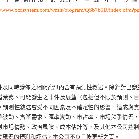
生生醫MPB1523於2021年全球分
://www.xcdsystem.com/wmis/program/QSb7b5D/index.cfm?
：
件及同時發佈之相關資訊內含有預測性敘述。除針對已發生
營業務、可能發生之事件及展望（包括但不限於預測、
。預測性敘述會受不同因素及不確定性的影響，造成與
格波動、實際需求、匯率變動、市占率、市場競爭情況
融市場情勢、政治風險、成本估計等，及其他本公司控
於現況的預測和評估，本公司不負日後更新之責。