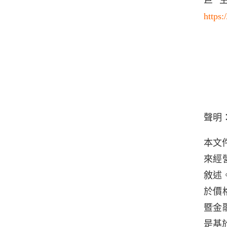
巨
https
聲明
本文
來經
敘述
於價
暨金
是基