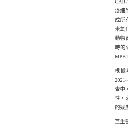
CA
疫細
成所
米氧
動物
時的
MP
根據專
202
查中，
性，
的疑
巨生