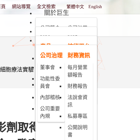
選擇你的語言
首頁
網站導覽
全文檢索
繁體中文
English
關於巨生
新聞動態
公司簡介
公司沿革
產品與技術平台
2026
2025
未來願景
投資人專區
組織架構
產品
技術平台
2024
2023
團隊介紹
利害關係
公司治理
財務資訊
人專區
現階段產
奈米微粒
2022
2021
品開發進
技術平台
董事會
每月營業
-T細胞療法實驗，發表於WMIC大會
人才招募
2020
2019
度
額報告
奈米微胞
功能性委
2018
2017
MPB-1514
技術平台
員會
財務報告
缺鐵性貧
2016
2015
內部稽核
法說會資
血治療之
訊
針劑型鐵
公司重要
劑新藥
內規
私募專區
顯影劑取得突破與史丹
MPB-1523
公開說明
MRI 顯影
書