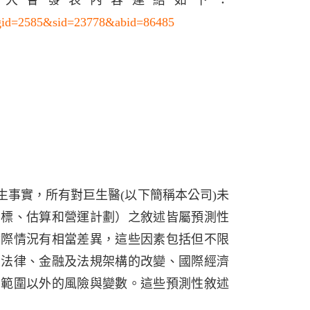
子影像大會發表內容連結如下：
pgid=2585&sid=23778&abid=86485
事實，所有對巨生醫(以下簡稱本公司)未
目標、估算和營運計劃）之敘述皆屬預測性
實際情況有相當差異，這些因素包括但不限
，法律、金融及法規架構的改變、國際經濟
制範圍以外的風險與變數。這些預測性敘述