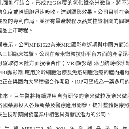
比面進行結合，形成PEG包覆的氧化鐵奈米微粒，將
讓免疫或幹細胞迅速吸收，達到顯影效果。公司目前在奈
完整的專利佈局，並擁有量產製程及品質控管相關的關
產品上市時程。
醫表示，公司MPB1523奈米MRI顯影劑近期與中國方
DA三期臨床試驗。公司在奈米微粒技術平台方面的產品還有
可望取得大陸方面授權合作；MRI顯影劑-淋巴結轉移診
MRI顯影劑-應用於幹細胞治療及免疫細胞治療的體內追
也正在與國內大學積極合作開發，IOP可望成為一藥多用
未來，巨生醫將持續運用自有研發的奈米微粒及奈米微
各國藥廠投入各類新藥及醫療應用開發，提升整體健康
來生技新藥開發產業中相當具有發展潛力的公司。