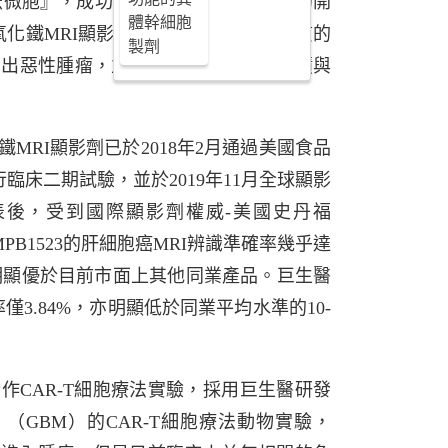
米微胞』，成功完成多項新藥臨床前期的開
體幹細胞
米氧化鐵MRI顯影劑，透過表面親疏水性質的
製劑
示出惡性腫瘤，並且患者沒有重金屬沈積與
MRI顯影劑已於2018年2月通過美國食品
臨床二期試驗，並於2019年11月全球顯影
ium）正式發表後，受到國際顯影劑權威-美國史丹福
，並表示MPB1523的肝細胞癌MRI辨識準確率幾乎達
，明顯優於目前市面上其他同業產品。巨生醫
率僅3.84%，亦明顯低於同業平均水準的10-
CAR-T細胞療法實驗，採用巨生醫研發
 （GBM）的CAR-T細胞療法動物實驗，