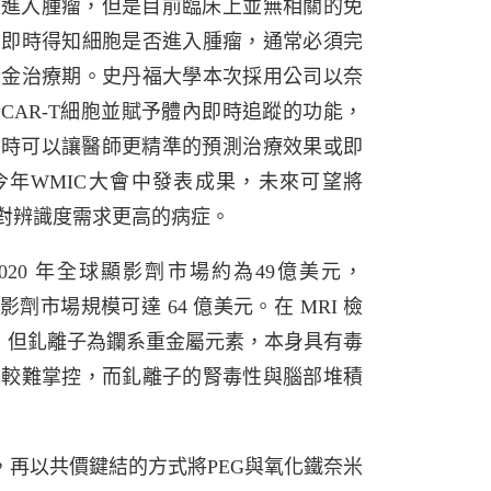
效進入腫瘤，但是目前臨床上並無相關的免
法即時得知細胞是否進入腫瘤，通常必須完
黃金治療期。史丹福大學本次採用公司以奈
於CAR-T細胞並賦予體內即時追蹤的功能，
用時可以讓醫師更精準的預測治療效果或即
年WMIC大會中發表成果，未來可望將
蹤等對辨識度需求更高的病症。
報告統計，2020 年全球顯影劑市場約為49億美元，
球顯影劑市場規模可達 64 億美元。在 MRI 檢
顯影劑，但釓離子為鑭系重金屬元素，本身具有毒
度較難掌控，而釓離子的腎毒性與腦部堆積
，再以共價鍵結的方式將PEG與氧化鐵奈米