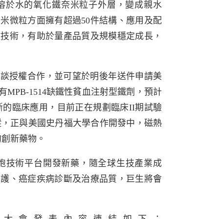
不溶於水的氧化鐵奈米粒子外層，變成親水
米微粒方面擁有超過50件結構、應用及配
鍵技術，有助於量產品質及規模穩定成長，
面洽談授權合作，並可望於明後年送件申請美
MPB-1514缺鐵性貧血注射型鐵劑，預計
斷的臨床應用，目前正在規劃臨床II期試驗
蹤，正與美國史丹福大學合作開發中，磁熱
的創新藥物。
胞技術平台開發新藥，隨全球生技產業成
照護、癌症疾病診斷及治療品質，巨生將會