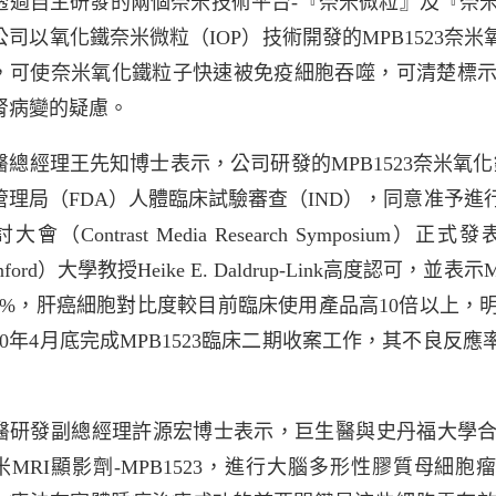
透過自主研發的兩個奈米技術平台-『奈米微粒』及『奈
公司以氧化鐵奈米微粒（IOP）技術開發的MPB1523奈
，可使奈米氧化鐵粒子快速被免疫細胞吞噬，可清楚標
腎病變的疑慮。
醫總經理王先知博士表示，公司研發的MPB1523奈米氧化鐵
管理局（FDA）人體臨床試驗審查（IND），同意准予進行
大會（Contrast Media Research Sympos
anford）大學教授Heike E. Daldrup-Link高度認可
00%，肝癌細胞對比度較目前臨床使用產品高10倍以上
20年4月底完成MPB1523臨床二期收案工作，其不良反應
。
醫研發副總經理許源宏博士表示，巨生醫與史丹福大學合作
米MRI顯影劑-MPB1523，進行大腦多形性膠質母細胞瘤